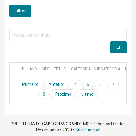
Filtrar
ID
ANO
MÊS
TÍTULO
CATEGORIA - SUBCATEGORIA
PUBL
Primeiro
Anterior
4
5
6
7
8
Próximo
último
PREFEITURA DE CABECEIRA GRANDE MG • Todos os Direitos
Reservados • 2020 •
Site Principal